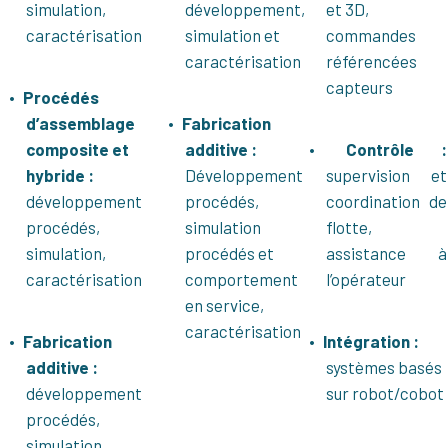
simulation,
développement,
et 3D,
caractérisation
simulation et
commandes
caractérisation
référencées
capteurs
Procédés
d’assemblage
Fabrication
composite et
additive :
Contrôle :
hybride :
Développement
supervision et
développement
procédés,
coordination de
procédés,
simulation
flotte,
simulation,
procédés et
assistance à
caractérisation
comportement
l’opérateur
en service,
caractérisation
Fabrication
Intégration :
additive :
systèmes basés
développement
sur robot/cobot
procédés,
simulation