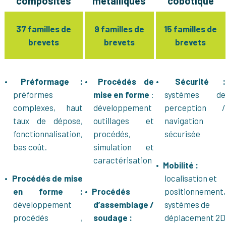
composites
métalliques
cobotique
37 familles de
9 familles de
15 familles de
brevets
brevets
brevets
Préformage :
Procédés de
Sécurité :
préformes
mise en forme
:
systèmes de
complexes, haut
développement
perception /
taux de dépose,
outillages et
navigation
fonctionnalisation,
procédés,
sécurisée
bas coût.
simulation et
caractérisation
Mobilité :
Procédés de mise
localisation et
en forme :
Procédés
positionnement,
développement
d’assemblage /
systèmes de
procédés ,
soudage :
déplacement 2D