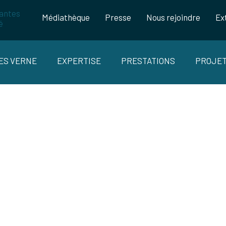
Médiathèque
Presse
Nous rejoindre
Ex
LES VERNE
EXPERTISE
PRESTATIONS
PROJE
HYBRIDE TECHNOLOGIES
Projet HYBRITECH 2