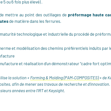
5 ou 6 fois plus élevé) .
e mettre au point des outillages de
préformage haute ca
hutes
de matière dans les ferrures.
aturité technologique et industrielle du procédé de préformag
therme et modélisation des chemins préférentiels induits par
ufacture
nufacture et réalisation d’un démonstrateur “cadre fort optim
ilise la solution «
Forming & Molding (PAM‑COMPOSITES)
» de K
ites, afin de mener ses travaux de recherche et d’innovation. C
sieurs années entre l’IRT et Keysight.