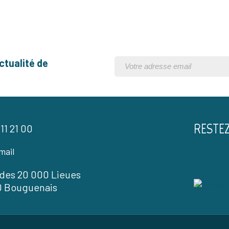
ctualité de
RESTE
 11 21 00
mail
l des 20 000 Lieues
0 Bouguenais