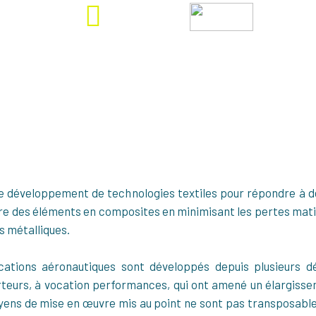
H2
2.4K €
Aéronautique
e développement de technologies textiles pour répondre à d
e des éléments en composites en minimisant les pertes matiè
s métalliques.
ations aéronautiques sont développés depuis plusieurs 
teurs, à vocation performances, qui ont amené un élargisseme
yens de mise en œuvre mis au point ne sont pas transposables