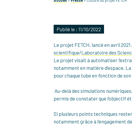
Accueil
>
Presse
>
Clôture du projet FETCH
Publié le : 11/10/2022
Le projet FETCH, lancé en avril 2021 a
scientifique
/
Laboratoire des Scienc
Le projet visait à automatiser l’extr
notamment en matière d’espace. La fa
pour chaque tube en fonction de so
Au-delà des simulations numériques,
permis de constater que l’objectif ét
Si plusieurs points techniques reste
notamment grâce à l’engagement de