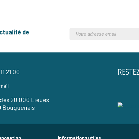
ctualité de
RESTE
 11 21 00
mail
l des 20 000 Lieues
0 Bouguenais
nnovation
Informations utiles