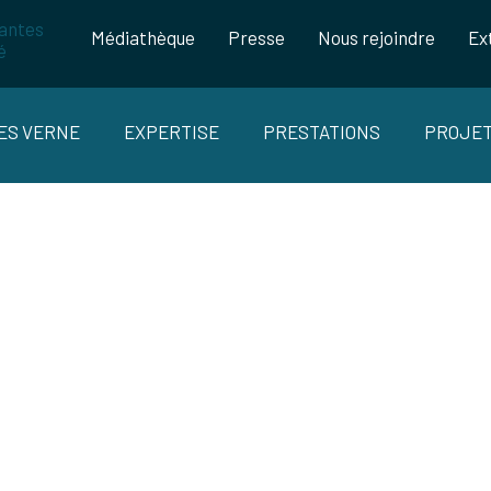
Médiathèque
Presse
Nous rejoindre
Ex
LES VERNE
EXPERTISE
PRESTATIONS
PROJE
CLÔTURE DU PROJET FETCH