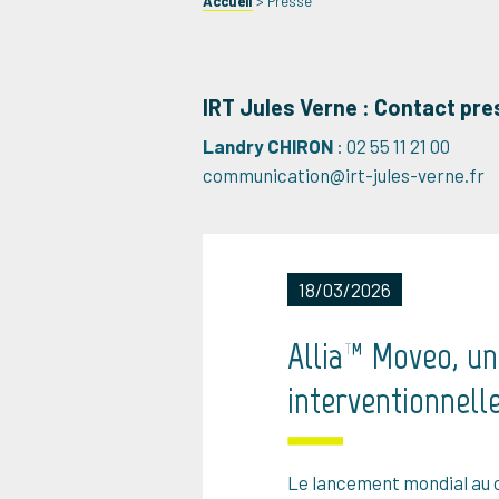
Accueil
>
Presse
IRT Jules Verne : Contact pr
Landry CHIRON
: 02 55 11 21 00
communication@irt-jules-verne.fr
18/03/2026
Allia™ Moveo, un
interventionnell
Le lancement mondial au 