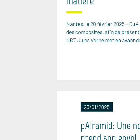
matière
Nantes, le 28 février 2025 – Du 
des composites, afin de présente
l’IRT Jules Verne met en avant 
23/01/2025
pAIramid: Une no
prend son envol