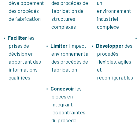
développement
des procédés de
un
des procédés
fabrication de
environnement
de fabrication
structures
industriel
complexes
complexe
Faciliter
les
prises de
Limiter
l’impact
Développer
des
décision en
environnemental
procédés
apportant des
des procédés de
flexibles, agiles
informations
fabrication
et
qualifiées
reconfigurables
Concevoir
les
pièces en
intégrant
les contraintes
du procédé