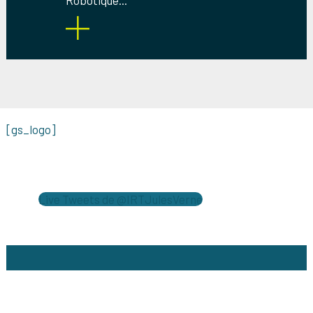
Robotique...
[gs_logo]
Live Tweets de @IRTJulesVerne