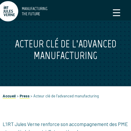
ACTEUR CLÉ DE L’ADVANCED
MANUFACTURING
Accueil
>
Press
>
Acteur clé de l’advanced manufacturing
L’IRT Jules Verne renforce son accompagnement des PME