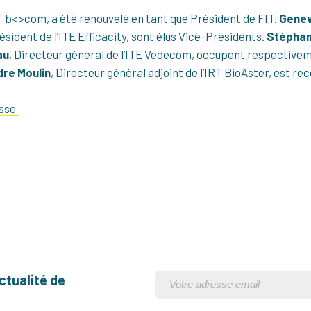
RT b<>com, a été renouvelé en tant que Président de FIT.
Genev
résident de l’ITE Efficacity, sont élus Vice-Présidents.
Stéphan
au
, Directeur général de l’ITE Vedecom, occupent respectivem
re Moulin
, Directeur général adjoint de l’IRT BioAster, est re
esse
ctualité de