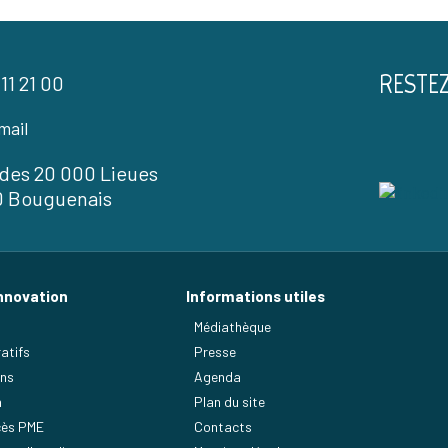
RESTE
 11 21 00
mail
l des 20 000 Lieues
0 Bouguenais
nnovation
Informations utiles
Médiathèque
atifs
Presse
ens
Agenda
n
Plan du site
ès PME
Contacts