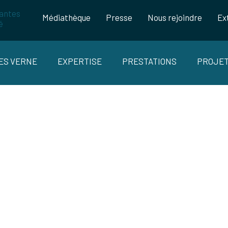
Médiathèque
Presse
Nous rejoindre
Ex
LES VERNE
EXPERTISE
PRESTATIONS
PROJE
ITE UNISSENT LEURS FORCES AU SEIN
rces au sein de FIT pour développer des innovatio
pour le « monde d’après » !