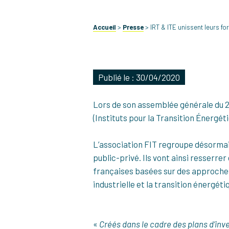
Accueil
>
Presse
>
IRT & ITE unissent leurs fo
Publié le : 30/04/2020
Lors de son assemblée générale du 2
(Instituts pour la Transition Énergét
L’association FIT regroupe désormai
public-privé. Ils vont ainsi resserre
françaises basées sur des approches 
industrielle et la transition énergéti
«
Créés dans le cadre des plans d’inv