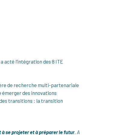
a acté l’intégration des 8 ITE
ère de recherche multi-partenariale
ire émerger des innovations
s transitions : la transition
à se projeter et à préparer le futur
. A