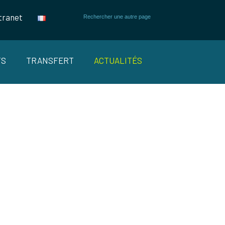
tranet
TS
TRANSFERT
ACTUALITÉS
 DE FIT
ns souveraines soutenables et résilientes