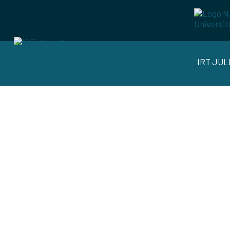
IRT JU
IRT & 
Les 8 IRT et les 8 ITE unissent leurs fo