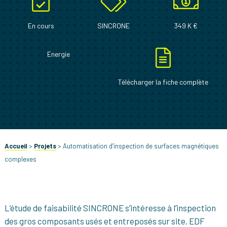
En cours
SINCRONE
349 K €
Energie
Télécharger la fiche complète
Accueil
>
Projets
>
Automatisation d’inspection de surfaces magnétiques
complexes
L’étude de faisabilité SINCRONE s’intéresse à l’inspection
des gros composants usés et entreposés sur site. EDF