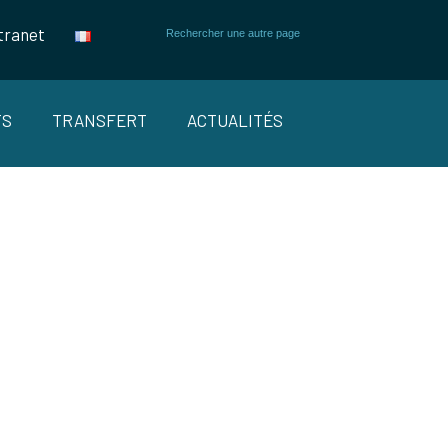
tranet
TS
TRANSFERT
ACTUALITÉS
on #Corrosion