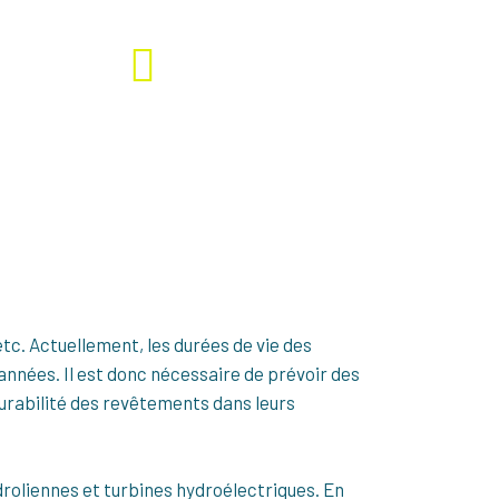
Télécharger la fiche complète
tc. Actuellement, les durées de vie des
années. Il est donc nécessaire de prévoir des
urabilité des revêtements dans leurs
droliennes et turbines hydroélectriques. En