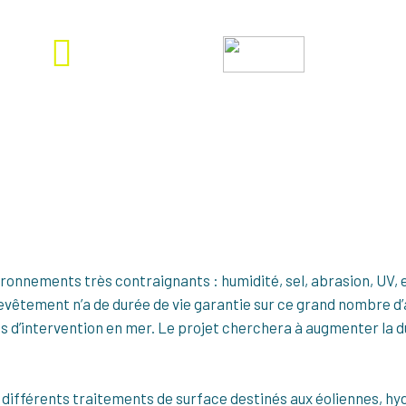
1 200 K €
Énergies marines renouvelables
onnements très contraignants : humidité, sel, abrasion, UV, e
evêtement n’a de durée de vie garantie sur ce grand nombre d’
s d’intervention en mer. Le projet cherchera à augmenter la d
 différents traitements de surface destinés aux éoliennes, hy