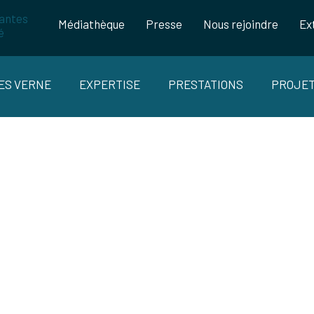
Médiathèque
Presse
Nous rejoindre
Ex
LES VERNE
EXPERTISE
PRESTATIONS
PROJE
OPTIMISATION DE SURFACE
Projet Optisurf
et préparation de surface #Texturation #Abrasi