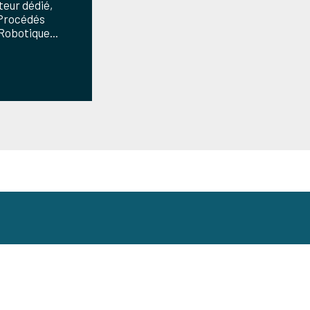
teur dédié,
 Procédés
Robotique...