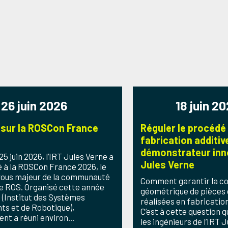
26 juin 2026
18 juin 2
 sur la ROSCon France
Réguler le procédé
fabrication additive
démonstrateur inno
25 juin 2026, l’IRT Jules Verne a
Jules Verne
é à la ROSCon France 2026, le
ous majeur de la communauté
Comment garantir la c
e ROS. Organisé cette année
géométrique de pièces
R (Institut des Systèmes
réalisées en fabricatio
nts et de Robotique),
C’est à cette question 
nt a réuni environ...
les ingénieurs de l’IRT 