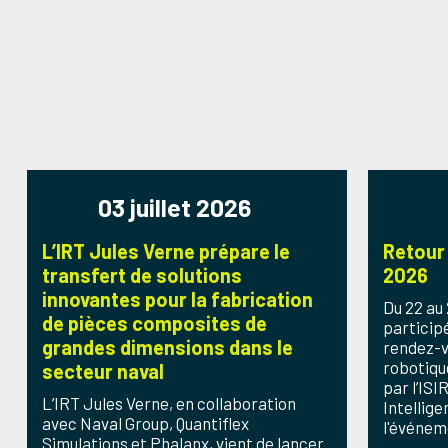
03 juillet 2026
L’IRT Jules Verne prépare le
Retour
transfert de solutions
2026
innovantes pour la fabrication
Du 22 au 
de pièces composites de
particip
grandes dimensions dans le
rendez-v
robotiqu
secteur naval
par l’ISI
L’IRT Jules Verne, en collaboration
Intellige
avec Naval Group, Quantiflex
l'événeme
Simulations et Phalanx, vient de lancer