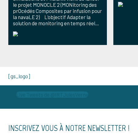
le projet MONOCLE 2 (MONitoring des
prOcédés Composites par infusion pour
la navaLE 2) L’objectif Adapter la
solution de monitoring en temps réel...
[gs_logo]
Live Tweets de @IRTJulesVerne
INSCRIVEZ VOUS À NOTRE NEWSLETTER !