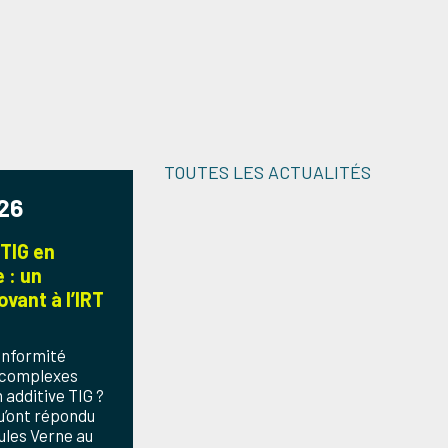
TOUTES LES ACTUALITÉS
026
 TIG en
 : un
vant à l’IRT
onformité
 complexes
n additive TIG ?
qu’ont répondu
Jules Verne au