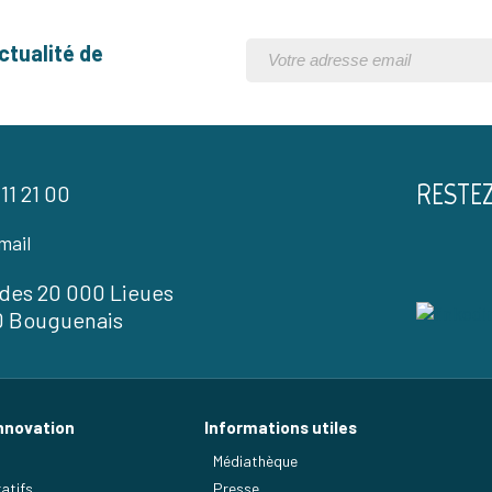
ctualité de
RESTE
 11 21 00
mail
l des 20 000 Lieues
0 Bouguenais
nnovation
Informations utiles
Médiathèque
atifs
Presse