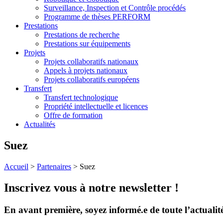
Surveillance, Inspection et Contrôle procédés
Programme de thèses PERFORM
Prestations
Prestations de recherche
Prestations sur équipements
Projets
Projets collaboratifs nationaux
Appels à projets nationaux
Projets collaboratifs européens
Transfert
Transfert technologique
Propriété intellectuelle et licences
Offre de formation
Actualités
Suez
Accueil
>
Partenaires
>
Suez
Inscrivez vous à notre newsletter !
En avant première, soyez informé.e de toute l’actualit