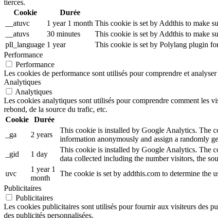
tierces.
Cookie
Durée
__atuvc
1 year 1 month
This cookie is set by Addthis to make su
__atuvs
30 minutes
This cookie is set by Addthis to make su
pll_language
1 year
This cookie is set by Polylang plugin f
Performance
Performance
Les cookies de performance sont utilisés pour comprendre et analyser l
Analytiques
Analytiques
Les cookies analytiques sont utilisés pour comprendre comment les visi
rebond, de la source du trafic, etc.
Cookie
Durée
This cookie is installed by Google Analytics. The coo
_ga
2 years
information anonymously and assign a randomly gen
This cookie is installed by Google Analytics. The co
_gid
1 day
data collected including the number visitors, the 
1 year 1
uvc
The cookie is set by addthis.com to determine the 
month
Publicitaires
Publicitaires
Les cookies publicitaires sont utilisés pour fournir aux visiteurs des p
des publicités personnalisées.