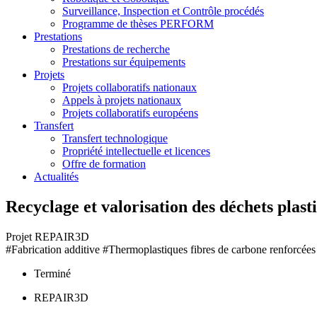
Surveillance, Inspection et Contrôle procédés
Programme de thèses PERFORM
Prestations
Prestations de recherche
Prestations sur équipements
Projets
Projets collaboratifs nationaux
Appels à projets nationaux
Projets collaboratifs européens
Transfert
Transfert technologique
Propriété intellectuelle et licences
Offre de formation
Actualités
Recyclage et valorisation des déchets plast
Projet REPAIR3D
#Fabrication additive #Thermoplastiques fibres de carbone renforcée
Terminé
REPAIR3D