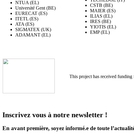
NTUA (EL)
CSTB (BE)
Université Gent (BE)
MAIER (ES)
EURECAT (ES)
ILIAS (EL)
ITETL (ES)
IRES (BE)
ATA (ES)
YIOTIS (EL)
SIGMATEX (UK)
EMP (EL)
ADAMANT (EL)
This project has received fundin
Inscrivez vous à notre newsletter !
En avant première, soyez informé.e de toute l’actualit