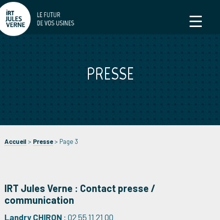
PRESSE
Accueil
>
Presse
>
Page 3
IRT Jules Verne : Contact presse /
communication
Landry CHIRON
: 02 55 11 21 00